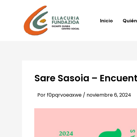
Ir
al
contenido
Inicio
Quié
Sare Sasoia – Encuen
Por
f0pqrvoeaxwe
/
noviembre 6, 2024