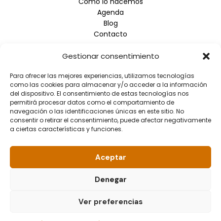
Cómo lo hacemos
Agenda
Blog
Contacto
Gestionar consentimiento
Empresa
Para ofrecer las mejores experiencias, utilizamos tecnologías
Aviso Legal
como las cookies para almacenar y/o acceder a la información
Política de Privacidad
del dispositivo. El consentimiento de estas tecnologías nos
Política de Cookies
permitirá procesar datos como el comportamiento de
navegación o las identificaciones únicas en este sitio. No
consentir o retirar el consentimiento, puede afectar negativamente
Información de contacto
a ciertas características y funciones.
Dirección: Arrupe Etxea C/ Padre Lojendio, 2 - 1º Derecha
- 48008 BILBAO
Aceptar
Teléfono: 944.465.992
Correo electrónico: info@fundacionellacuria.org
Denegar
Ver preferencias
© 2026 Fundación Ellacuría. All rights reserved.