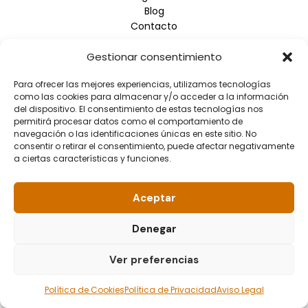
Blog
Contacto
Gestionar consentimiento
Empresa
Para ofrecer las mejores experiencias, utilizamos tecnologías
Aviso Legal
como las cookies para almacenar y/o acceder a la información
Política de Privacidad
del dispositivo. El consentimiento de estas tecnologías nos
Política de Cookies
permitirá procesar datos como el comportamiento de
navegación o las identificaciones únicas en este sitio. No
consentir o retirar el consentimiento, puede afectar negativamente
Información de contacto
a ciertas características y funciones.
Dirección: Arrupe Etxea C/ Padre Lojendio, 2 - 1º Derecha
- 48008 BILBAO
Aceptar
Teléfono: 944.465.992
Correo electrónico: info@fundacionellacuria.org
Denegar
Ver preferencias
© 2026 Fundación Ellacuría. All rights reserved.
Política de Cookies
Política de Privacidad
Aviso Legal