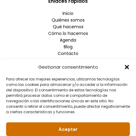
Enlaces rápidos
Inicio
Quiénes somos
Qué hacemos
Cómo lo hacemos
Agenda
Blog
Contacto
Gestionar consentimiento
Empresa
Para ofrecer las mejores experiencias, utilizamos tecnologías
Aviso Legal
como las cookies para almacenar y/o acceder a la información
Política de Privacidad
del dispositivo. El consentimiento de estas tecnologías nos
Política de Cookies
permitirá procesar datos como el comportamiento de
navegación o las identificaciones únicas en este sitio. No
consentir o retirar el consentimiento, puede afectar negativamente
Información de contacto
a ciertas características y funciones.
Dirección: Arrupe Etxea C/ Padre Lojendio, 2 - 1º Derecha
- 48008 BILBAO
Aceptar
Teléfono: 944.465.992