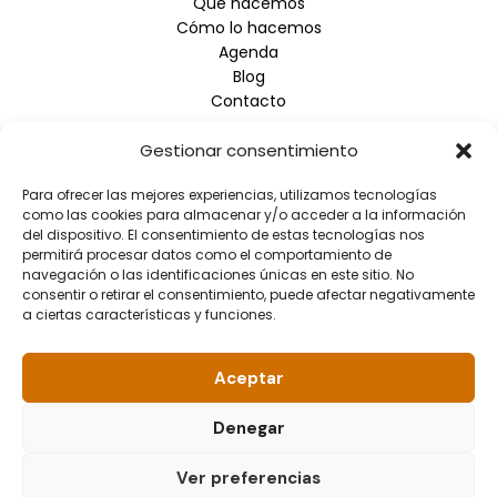
Qué hacemos
Cómo lo hacemos
Agenda
Blog
Contacto
Gestionar consentimiento
Empresa
Para ofrecer las mejores experiencias, utilizamos tecnologías
Aviso Legal
como las cookies para almacenar y/o acceder a la información
Política de Privacidad
del dispositivo. El consentimiento de estas tecnologías nos
Política de Cookies
permitirá procesar datos como el comportamiento de
navegación o las identificaciones únicas en este sitio. No
consentir o retirar el consentimiento, puede afectar negativamente
Información de contacto
a ciertas características y funciones.
Dirección: Arrupe Etxea C/ Padre Lojendio, 2 - 1º Derecha
- 48008 BILBAO
Aceptar
Teléfono: 944.465.992
Correo electrónico: info@fundacionellacuria.org
Denegar
Ver preferencias