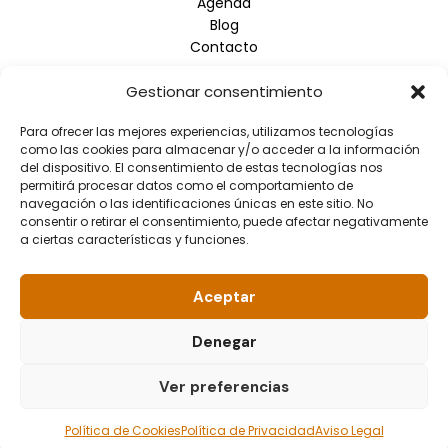
Agenda
Blog
Contacto
Gestionar consentimiento
Empresa
Para ofrecer las mejores experiencias, utilizamos tecnologías
Aviso Legal
como las cookies para almacenar y/o acceder a la información
Política de Privacidad
del dispositivo. El consentimiento de estas tecnologías nos
Política de Cookies
permitirá procesar datos como el comportamiento de
navegación o las identificaciones únicas en este sitio. No
consentir o retirar el consentimiento, puede afectar negativamente
Información de contacto
a ciertas características y funciones.
Dirección: Arrupe Etxea C/ Padre Lojendio, 2 - 1º Derecha
- 48008 BILBAO
Aceptar
Teléfono: 944.465.992
Correo electrónico: info@fundacionellacuria.org
Denegar
Ver preferencias
© 2026 Fundación Ellacuría. All rights reserved.
Política de Cookies
Política de Privacidad
Aviso Legal