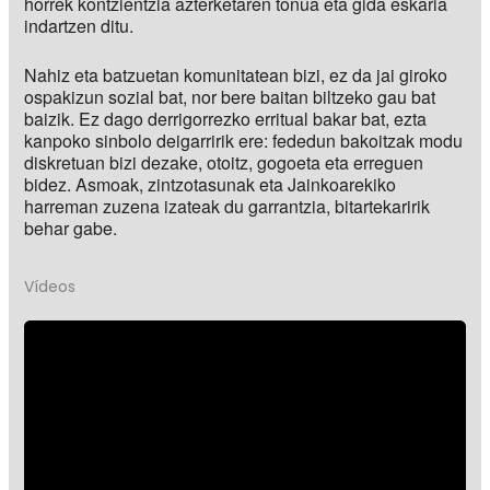
horrek kontzientzia azterketaren tonua eta gida eskaria
indartzen ditu.
Nahiz eta batzuetan komunitatean bizi, ez da jai giroko
ospakizun sozial bat, nor bere baitan biltzeko gau bat
baizik. Ez dago derrigorrezko erritual bakar bat, ezta
kanpoko sinbolo deigarririk ere: fededun bakoitzak modu
diskretuan bizi dezake, otoitz, gogoeta eta erreguen
bidez. Asmoak, zintzotasunak eta Jainkoarekiko
harreman zuzena izateak du garrantzia, bitartekaririk
behar gabe.
Vídeos