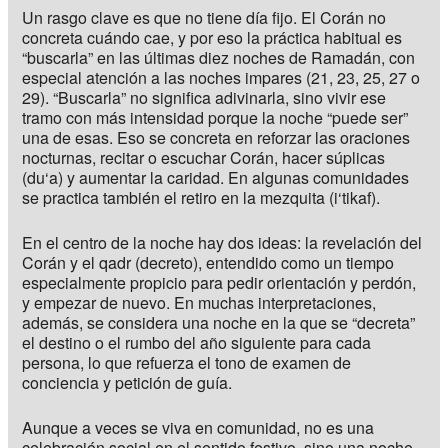
Un rasgo clave es que no tiene día fijo. El Corán no
concreta cuándo cae, y por eso la práctica habitual es
“buscarla” en las últimas diez noches de Ramadán, con
especial atención a las noches impares (21, 23, 25, 27 o
29). “Buscarla” no significa adivinarla, sino vivir ese
tramo con más intensidad porque la noche “puede ser”
una de esas. Eso se concreta en reforzar las oraciones
nocturnas, recitar o escuchar Corán, hacer súplicas
(du‘a) y aumentar la caridad. En algunas comunidades
se practica también el retiro en la mezquita (i‘tikaf).
En el centro de la noche hay dos ideas: la revelación del
Corán y el qadr (decreto), entendido como un tiempo
especialmente propicio para pedir orientación y perdón,
y empezar de nuevo. En muchas interpretaciones,
además, se considera una noche en la que se “decreta”
el destino o el rumbo del año siguiente para cada
persona, lo que refuerza el tono de examen de
conciencia y petición de guía.
Aunque a veces se viva en comunidad, no es una
celebración social en el sentido festivo, sino una noche