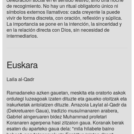
de recogimiento. No hay un ritual obligatorio único ni
símbolos externos llamativos: cada creyente la puede
vivir de forma discreta, con oración, reflexión y súplica.
La importancia se pone en la intención, la sinceridad y
en la relación directa con Dios, sin necesidad de
intermediarios.
Euskara
Laila al-Qadr
Ramadaneko azken gauetan, meskita eta oratorio askok
ordutegi luzeagoak izaten dituzte eta gaueko otoitzak eta
irakurketak antolatzen dituzte. Arrazoia Laylat al-Qadr da
(Dekretuaren Gaua), tradizio musulmanaren arabera,
Gabriel aingeruaren bidez Muhammad profetari
Koranaren agerpena hasi zitzaion gaua. Koranak berak
esaten du aparteko gaua dela: "mila hilabete baino