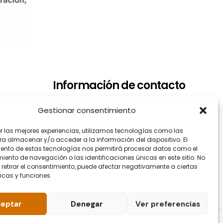
Información de contacto
Dirección: Arrupe Etxea C/ Padre
Gestionar consentimiento
Lojendio, 2 - 1º Derecha - 48008
er las mejores experiencias, utilizamos tecnologías como las
BILBAO
ra almacenar y/o acceder a la información del dispositivo. El
Teléfono: 944.465.992
ento de estas tecnologías nos permitirá procesar datos como el
ento de navegación o las identificaciones únicas en este sitio. No
Correo electrónico:
 retirar el consentimiento, puede afectar negativamente a ciertas
info@fundacionellacuria.org
icas y funciones.
eptar
Denegar
Ver preferencias