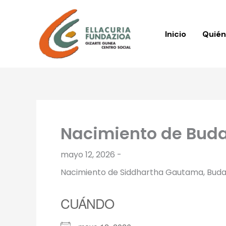
Ir
al
contenido
Inicio
Quié
Nacimiento de Bud
mayo 12, 2026 -
Nacimiento de Siddhartha Gautama, Buda (5
CUÁNDO