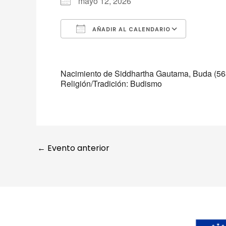
mayo 12, 2026
AÑADIR AL CALENDARIO
Descargar ICS
Google 
Nacimiento de Siddhartha Gautama, Buda (563 a
Religión/Tradición: Budismo
←
Evento anterior