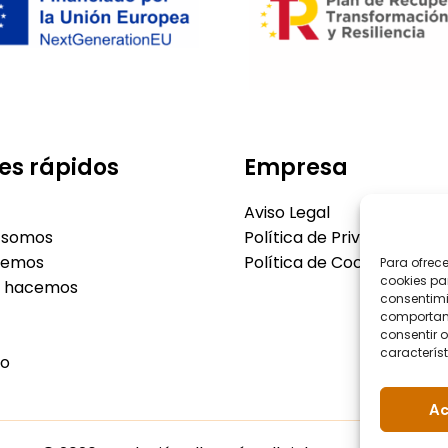
es rápidos
Empresa
Aviso Legal
 somos
Política de Privacidad
cemos
Política de Cookies
Para ofrec
cookies pa
o hacemos
consentimi
comportami
consentir o
característ
to
Ac