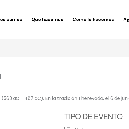
nes somos
Qué hacemos
Cómo lo hacemos
A
a
63 aC – 487 aC). En la tradición Therevada, el 6 de junio.
TIPO DE EVENTO