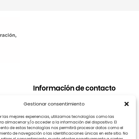
Información de contacto
Dirección: Arrupe Etxea C/ Padre
Gestionar consentimiento
Lojendio, 2 - 1º Derecha - 48008
er las mejores experiencias, utilizamos tecnologías como las
BILBAO
ra almacenar y/o acceder a la información del dispositivo. El
Teléfono: 944.465.992
ento de estas tecnologías nos permitirá procesar datos como el
ento de navegación o las identificaciones únicas en este sitio. No
Correo electrónico:
 retirar el consentimiento, puede afectar negativamente a ciertas