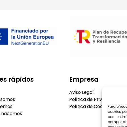
es rápidos
Empresa
Aviso Legal
 somos
Política de Privacidad
cemos
Política de Cookies
Para ofrec
cookies pa
o hacemos
consentimi
comportami
consentir o