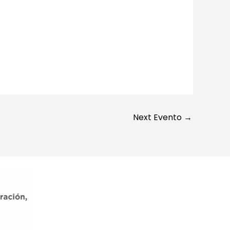
Outlook Live
Next Evento
→