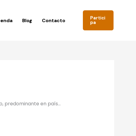
Partici
genda
Blog
Contacto
pa
mo, predominante en país…