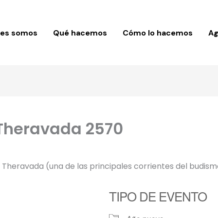
nes somos
Qué hacemos
Cómo lo hacemos
A
Theravada 2570
o Theravada (una de las principales corrientes del budis
TIPO DE EVENTO