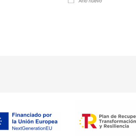
Año nuevo
ndar
iCalendar
Office 365