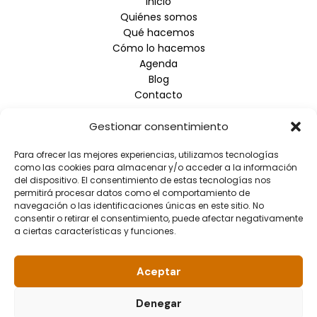
Inicio
Quiénes somos
Qué hacemos
Cómo lo hacemos
Agenda
Blog
Contacto
Gestionar consentimiento
Empresa
Para ofrecer las mejores experiencias, utilizamos tecnologías
Aviso Legal
como las cookies para almacenar y/o acceder a la información
Política de Privacidad
del dispositivo. El consentimiento de estas tecnologías nos
Política de Cookies
permitirá procesar datos como el comportamiento de
navegación o las identificaciones únicas en este sitio. No
consentir o retirar el consentimiento, puede afectar negativamente
Información de contacto
a ciertas características y funciones.
Dirección: Arrupe Etxea C/ Padre Lojendio, 2 - 1º Derecha
- 48008 BILBAO
Aceptar
Teléfono: 944.465.992
Correo electrónico: info@fundacionellacuria.org
Denegar