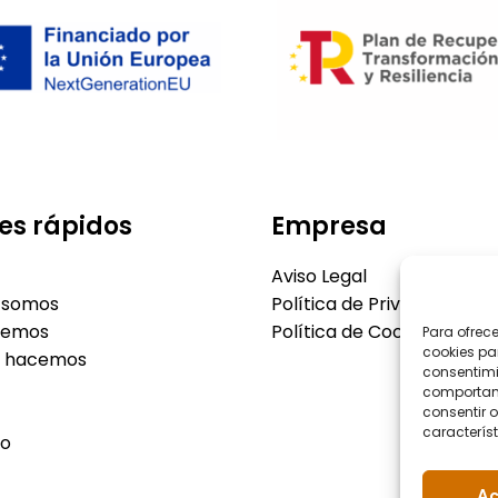
es rápidos
Empresa
Aviso Legal
 somos
Política de Privacidad
cemos
Política de Cookies
Para ofrec
cookies pa
o hacemos
consentimi
comportami
consentir o
característ
to
Ac