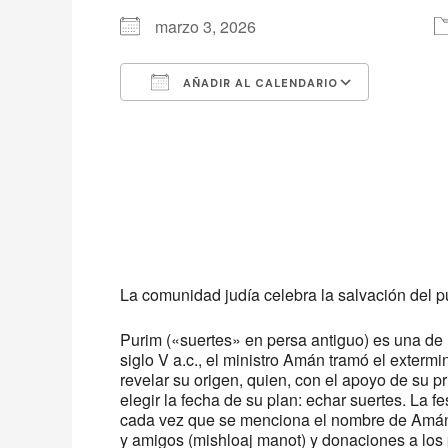
marzo 3, 2026
AÑADIR AL CALENDARIO
Descargar ICS
Google 
La comunidad judía celebra la salvación del pu
Purim («suertes» en persa antiguo) es una de l
siglo V a.c., el ministro Amán tramó el extermi
revelar su origen, quien, con el apoyo de su p
elegir la fecha de su plan: echar suertes. La f
cada vez que se menciona el nombre de Amán pa
y amigos (mishloaj manot) y donaciones a los 