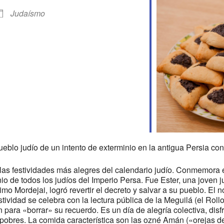
Judaísmo
Calendar
iCalendar
Offic
eblo judío de un intento de exterminio en la antigua Persia con
as festividades más alegres del calendario judío. Conmemora el 
nio de todos los judíos del Imperio Persa. Fue Ester, una joven 
rimo Mordejai, logró revertir el decreto y salvar a su pueblo. 
estividad se celebra con la lectura pública de la Meguilá (el Rol
ra «borrar» su recuerdo. Es un día de alegría colectiva, disfr
pobres. La comida característica son las ozné Amán («orejas d