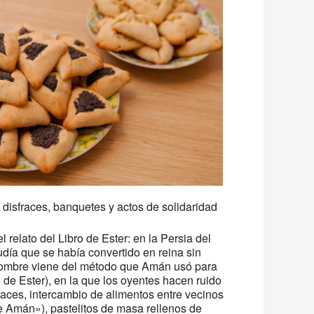
e 365
Outlook Live
 disfraces, banquetes y actos de solidaridad
relato del Libro de Ester: en la Persia del
judía que se había convertido en reina sin
El nombre viene del método que Amán usó para
lo de Ester), en la que los oyentes hacen ruido
aces, intercambio de alimentos entre vecinos
e Amán»), pastelitos de masa rellenos de