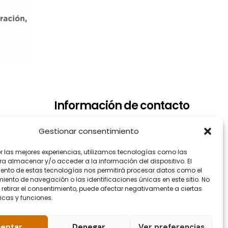
Información de contacto
Dirección: Arrupe Etxea C/ Padre
Gestionar consentimiento
Lojendio, 2 - 1º Derecha - 48008
er las mejores experiencias, utilizamos tecnologías como las
BILBAO
ra almacenar y/o acceder a la información del dispositivo. El
Teléfono: 944.465.992
ento de estas tecnologías nos permitirá procesar datos como el
ento de navegación o las identificaciones únicas en este sitio. No
Correo electrónico:
 retirar el consentimiento, puede afectar negativamente a ciertas
info@fundacionellacuria.org
icas y funciones.
eptar
Denegar
Ver preferencias