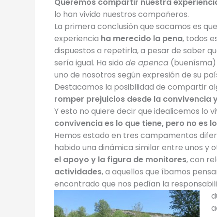
Queremos compartir nuestra
experienci
lo han vivido nuestros compañeros.
La primera conclusión que sacamos es que
experiencia
ha merecido la pena
, todos 
dispuestos a repetirla, a pesar de saber q
sería igual. Ha sido
de apenca
(buenísma)
uno de nosotros según expresión de su paí
Destacamos la posibilidad de compartir a
romper prejuicios desde la convivencia y 
Y esto no quiere decir que idealicemos lo vi
convivencia es lo que tiene, pero no es 
Hemos estado en tres campamentos diferen
habido una dinámica similar entre unos y 
el apoyo y la figura de monitores
, con re
actividades
, a aquellos que íbamos pen
encontrado que nos pedían la responsabili
d
a