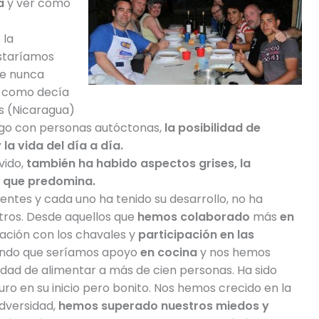
a
y ver cómo
 la
estaríamos
ue nunca
 como decía
s (Nicaragua)
lgo con personas autóctonas,
la posibilidad de
la vida del día a día.
vido,
también ha habido aspectos grises, la
lo que predomina.
tes y cada uno ha tenido su desarrollo, no ha
otros. Desde aquellos que
hemos colaborado
más
en
lación con los chavales y
participación en las
sando que seríamos apoyo
en cocina
y nos hemos
dad de alimentar a más de cien personas. Ha sido
uro en su inicio pero bonito. Nos hemos crecido
en la
dversidad,
hemos superado nuestros miedos y