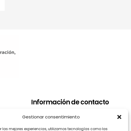
Información de contacto
Dirección: Arrupe Etxea C/ Padre
Gestionar consentimiento
Lojendio, 2 - 1º Derecha - 48008
er las mejores experiencias, utilizamos tecnologías como las