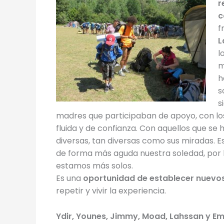
r
c
f
L
l
m
h
s
s
madres que participaban de apoyo, con los
fluida y de confianza. Con aquellos que se
diversas, tan diversas como sus miradas. E
de forma más aguda nuestra soledad, por la
estamos más solos.
Es una
oportunidad de establecer nuevos
repetir y vivir la experiencia.
Ydir, Younes, Jimmy, Moad, Lahssan y Em