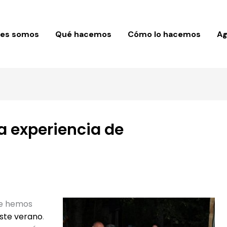
nes somos
Qué hacemos
Cómo lo hacemos
A
 experiencia de
ue hemos
ste verano
.