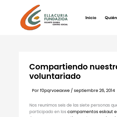
Ir
al
contenido
Inicio
Quié
Compartiendo nuestra
voluntariado
Por
f0pqrvoeaxwe
/
septiembre 26, 2014
Nos reunimos seis de las siete personas q
participado en los
campamentos eskaut e