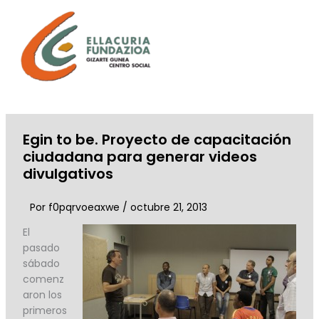
Ir
al
contenido
Egin to be. Proyecto de capacitación
ciudadana para generar videos
divulgativos
Por
f0pqrvoeaxwe
/
octubre 21, 2013
El
pasado
sábado
comenz
aron los
primeros