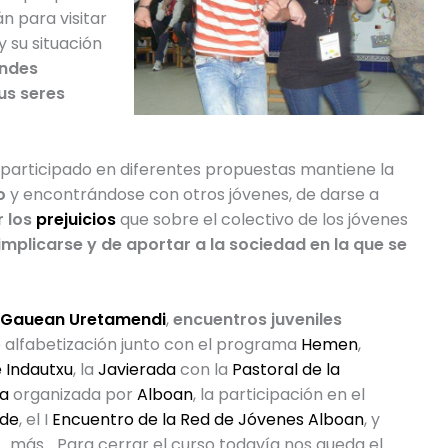
n para visitar
y su situación
ndes
us seres
participado en diferentes propuestas mantiene la
o
y encontrándose con otros jóvenes, de darse a
r los
prejuicios
que sobre el colectivo de los jóvenes
implicarse y de aportar a la sociedad en la que se
Gauean Uretamendi
,
encuentros juveniles
 alfabetización junto con el programa
Hemen
,
e Indautxu
, la
Javierada
con la
Pastoral de la
ia
organizada por
Alboan
, la participación en el
ide
, el I
Encuentro de la Red de Jóvenes Alboan
, y
más…
Para cerrar el curso todavía nos queda el