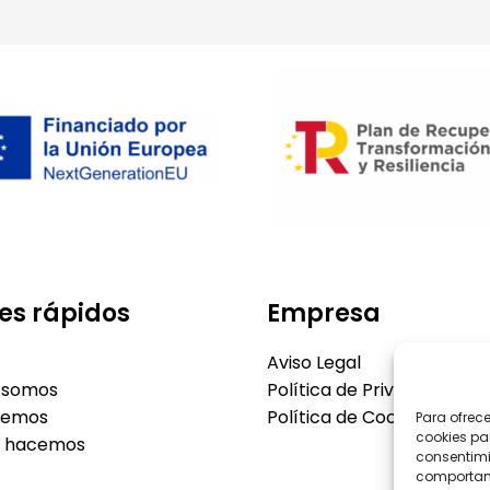
es rápidos
Empresa
Aviso Legal
 somos
Política de Privacidad
cemos
Política de Cookies
Para ofrec
cookies pa
o hacemos
consentimi
comportami