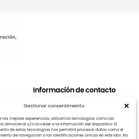
Información de contacto
Dirección: Arrupe Etxea C/ Padre
Gestionar consentimiento
Lojendio, 2 - 1º Derecha - 48008
er las mejores experiencias, utilizamos tecnologías como las
BILBAO
ra almacenar y/o acceder a la información del dispositivo. El
Teléfono: 944.465.992
ento de estas tecnologías nos permitirá procesar datos como el
ento de navegación o las identificaciones únicas en este sitio. No
Correo electrónico: