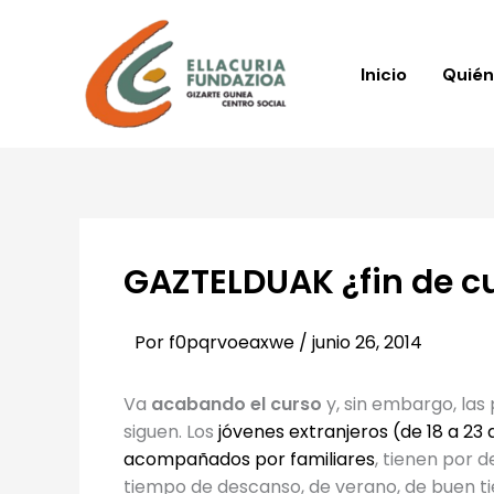
Ir
al
contenido
Inicio
Quié
GAZTELDUAK ¿fin de c
Por
f0pqrvoeaxwe
/
junio 26, 2014
Va
acabando el curso
y, sin embargo, las
siguen. Los
jóvenes extranjeros (de 18 a 23
acompañados por familiares
, tienen por d
tiempo de descanso, de verano, de buen 