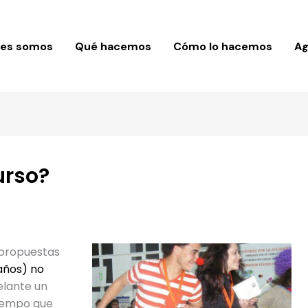
nes somos
Qué hacemos
Cómo lo hacemos
A
urso?
 propuestas
 años) no
elante un
tiempo que