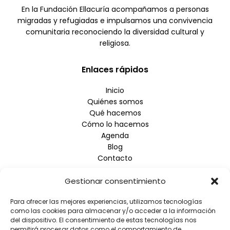
En la Fundación Ellacuría acompañamos a personas
migradas y refugiadas e impulsamos una convivencia
comunitaria reconociendo la diversidad cultural y
religiosa.
Enlaces rápidos
Inicio
Quiénes somos
Qué hacemos
Cómo lo hacemos
Agenda
Blog
Contacto
Gestionar consentimiento
Empresa
Para ofrecer las mejores experiencias, utilizamos tecnologías
Aviso Legal
como las cookies para almacenar y/o acceder a la información
Política de Privacidad
del dispositivo. El consentimiento de estas tecnologías nos
Política de Cookies
permitirá procesar datos como el comportamiento de