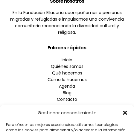
Sobre nosotros
En la Fundación Ellacuría acompañamos a personas
migradas y refugiadas e impulsamos una convivencia
comunitaria reconociendo la diversidad cultural y
religiosa.
Enlaces rápidos
Inicio
Quiénes somos
Qué hacemos
Cómo lo hacemos
Agenda
Blog
Contacto
Gestionar consentimiento
Empresa
Para ofrecer las mejores experiencias, utilizamos tecnologías
Aviso Legal
como las cookies para almacenar y/o acceder a la información
Política de Privacidad