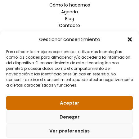
Cómo lo hacemos
Agenda
Blog
Contacto
Gestionar consentimiento
Empresa
Para ofrecer las mejores experiencias, utilizamos tecnologías
Aviso Legal
como las cookies para almacenar y/o acceder a la información
Política de Privacidad
del dispositivo. El consentimiento de estas tecnologías nos
Política de Cookies
permitirá procesar datos como el comportamiento de
navegación o las identificaciones únicas en este sitio. No
consentir o retirar el consentimiento, puede afectar negativamente
Información de contacto
a ciertas características y funciones.
Dirección: Arrupe Etxea C/ Padre Lojendio, 2 - 1º Derecha
- 48008 BILBAO
Aceptar
Teléfono: 944.465.992
Correo electrónico: info@fundacionellacuria.org
Denegar
Ver preferencias
© 2026 Fundación Ellacuría. All rights reserved.