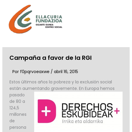
Ir
al
contenido
Campaña a favor de la RGI
Por
f0pqrvoeaxwe
/
abril 16, 2015
Estos últimos años la pobreza y la exclusión social
están aumentando gravemente. En Europa
hemos
pasado
de 80 a
124,5
millones
de
persona