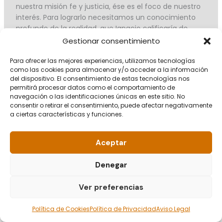
nuestra misión fe y justicia, ése es el foco de nuestro
interés. Para lograrlo necesitamos un conocimiento
profundo de la realidad, que Ignacio calificaría de
“interno”. Este conocimiento interno precisa de una
Gestionar consentimiento
diversidad de elementos, uno de los cuales es la
investigación social. Se trata de un elemento crucial,
Para ofrecer las mejores experiencias, utilizamos tecnologías
como las cookies para almacenar y/o acceder a la información
porque sin él careceremos de rigor, pero se trata de
del dispositivo. El consentimiento de estas tecnologías nos
uno más entre otros.
permitirá procesar datos como el comportamiento de
navegación o las identificaciones únicas en este sitio. No
Si la investigación encuentra su ubicación adecuada
consentir o retirar el consentimiento, puede afectar negativamente
a ciertas características y funciones.
al servicio de nuestra misión, esto llevará consigo que
debe reunir algunas características. En primer lugar
necesitará focalizarse en algunos campos sociales, en
Aceptar
aquellos que son más relevantes hoy para el
desarrollo de nuestra misión (39). Otros campos
Denegar
podrán ser también de interés, pero los límites de
nuestros recursos y las demandas de la misión
Ver preferencias
obligarán a dejarlos a un lado. En segundo lugar, esta
investigación social deberá preguntarse en favor de
Política de Cookies
Política de Privacidad
Aviso Legal
quién y en favor de qué está (40). En tercer lugar, y