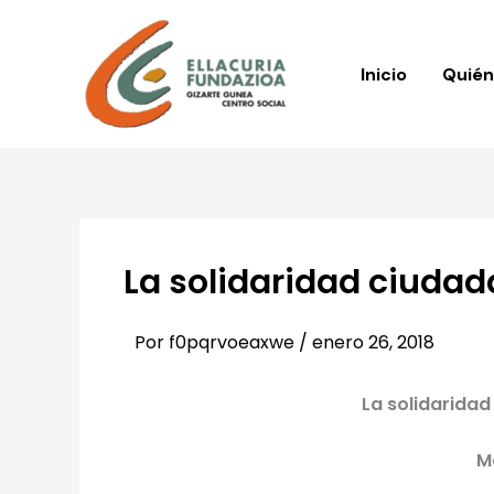
Ir
al
contenido
Inicio
Quié
La solidaridad ciudad
Por
f0pqrvoeaxwe
/
enero 26, 2018
La solidaridad
M