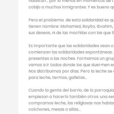
habilitan… por lo menos en momentos de fri
cobijo a muchos inmigrantes. Y es bueno qu
Pero el problema de esta solidaridad es qu
tienen nombre: Mohamed, Royito, Ibrahim, 
sus deseos, ni de las mochilas con las que l
Es importante que las solidaridades sean 
comienzan las solidaridades espontáneas:
presentes a las noches. Formamos un grupo
vamos a ir todos donde los que duermen e
Nos distribuimos por días. Pero la leche 
para leche, termos, galletas…
Cuando la gente del barrio, de la parroqui
empiezan a hacerlo también otros: una se
compramos leche, las religiosas nos habla
colchones, mesas o sillas…