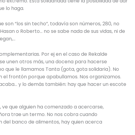
o extremo. Esta solidaridad tiene la posibilidad de dar
e lo haga.
e son “los sin techo”, todavía son números, 280, no
Hasan o Roberto… no se sabe nada de sus vidas, ni de
legan,…
complementarias. Por ej en el caso de Rekalde
 se unen otros más, una docena para hacerse
 que le llamamos Tanta (gota, gota solidaria). No
n el frontón porque apabullamos. Nos organizamos.
se acaba… y lo demás también: hay que hacer un escote
a, ve que alguien ha comenzado a acercarse,
ñora trae un termo. No nos cobra cuando
n del banco de alimentos, hay quien acerca