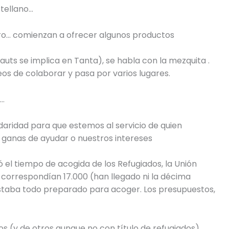
tellano…
ero… comienzan a ofrecer algunos productos
auts se implica en Tanta), se habla con la mezquita .
s de colaborar y pasa por varios lugares.
l…
idaridad para que estemos al servicio de quien
 ganas de ayudar o nuestros intereses
gó el tiempo de acogida de los Refugiados, la Unión
e correspondían 17.000 (han llegado ni la décima
estaba todo preparado para acoger. Los presupuestos,
(y de otros aunque no con título de refugiados)