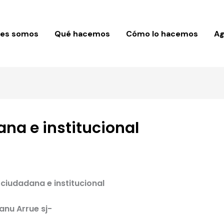
nes somos
Qué hacemos
Cómo lo hacemos
A
ana e institucional
 ciudadana e institucional
anu Arrue sj-