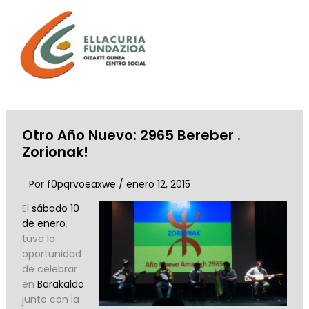
Ir
al
contenido
Otro Año Nuevo: 2965 Bereber .
Zorionak!
Por
f0pqrvoeaxwe
/
enero 12, 2015
El
sábado 10
de enero
,
tuve la
oportunidad
de celebrar
en
Barakaldo
junto con la