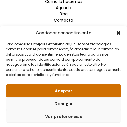
Cómo lo hacemos
Agenda
Blog
Contacto
Gestionar consentimiento
Empresa
Para ofrecer las mejores experiencias, utilizamos tecnologías
Aviso Legal
como las cookies para almacenar y/o acceder a la información
Política de Privacidad
del dispositivo. El consentimiento de estas tecnologías nos
Política de Cookies
permitirá procesar datos como el comportamiento de
navegación o las identificaciones únicas en este sitio. No
consentir o retirar el consentimiento, puede afectar negativamente
Información de contacto
a ciertas características y funciones.
Dirección: Arrupe Etxea C/ Padre Lojendio, 2 - 1º Derecha
- 48008 BILBAO
Aceptar
Teléfono: 944.465.992
Correo electrónico: info@fundacionellacuria.org
Denegar
Ver preferencias
© 2026 Fundación Ellacuría. All rights reserved.