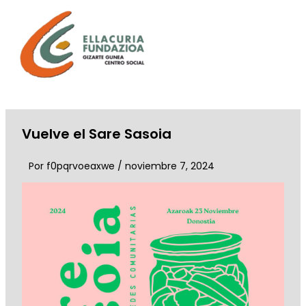
Ir
al
contenido
Vuelve el Sare Sasoia
Por
f0pqrvoeaxwe
/
noviembre 7, 2024