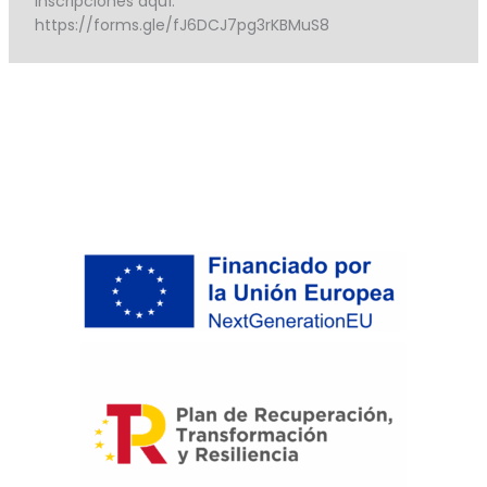
Inscripciones aquí:
https://forms.gle/fJ6DCJ7pg3rKBMuS8